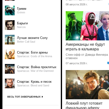
08 августа 2026 г.
Гримм
Grimm
Барыги
Narcos
Лучше звоните Солу
Better Call Saul
Американцы не будут
играть в кальмара
Спартак: Боги арены
Спин-офф от Дэвида Финчера
Spartacus: Gods of the Arena
отменен
07 августа 2026 г.
Спартак: Война проклятых
Spartacus: War of the Damned
Спартак: Кровь и песок
Spartacus: Blood and Sand
ВЕСЬ ТОП ЗАВЕРШЕННЫХ
Ловкий плут готовит
финальную аферу