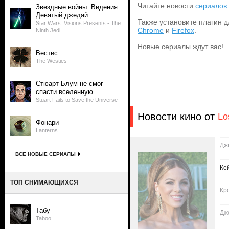
Читайте новости
сериалов
Звездные войны: Видения.
Девятый джедай
Также установите плагин д
Star Wars: Visions Presents - The
Chrome
и
Firefox
.
Ninth Jedi
Новые сериалы ждут вас!
Вестис
The Westies
Стюарт Блум не смог
спасти вселенную
Stuart Fails to Save the Universe
Новости кино от
Lo
Фонари
Lanterns
Дж
ВСЕ НОВЫЕ СЕРИАЛЫ
Ке
ТОП СНИМАЮЩИХСЯ
Кр
Табу
Дж
Taboo