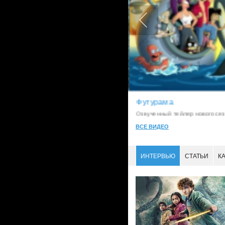
Футурама
Film.TV
Озвученный тейлер нового сезо
ВСЕ ВИДЕО
ИНТЕРВЬЮ
СТАТЬИ
К