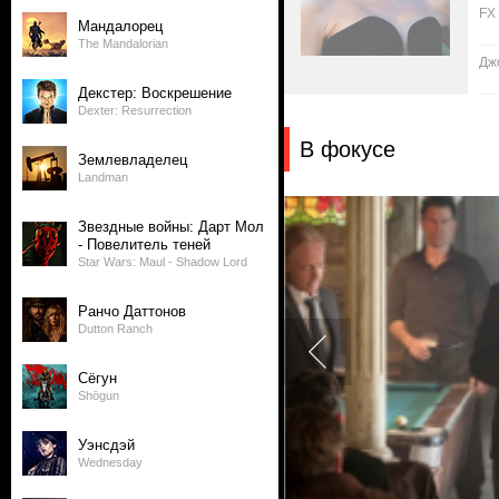
FX
Мандалорец
The Mandalorian
Дж
Декстер: Воскрешение
Dexter: Resurrection
В фокусе
Землевладелец
Landman
Звездные войны: Дарт Мол
- Повелитель теней
Star Wars: Maul - Shadow Lord
Ранчо Даттонов
Dutton Ranch
Сёгун
Shōgun
Уэнсдэй
Wednesday
1