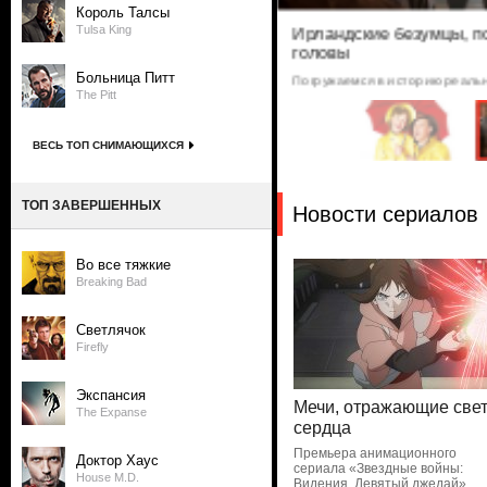
Король Талсы
Tulsa King
Ирландские безумцы, 
головы
дождем»
Больница Питт
Погружаемся в историю реаль
The Pitt
ВЕСЬ ТОП СНИМАЮЩИХСЯ
ТОП ЗАВЕРШЕННЫХ
Новости сериалов
Во все тяжкие
Breaking Bad
Светлячок
Firefly
Экспансия
Мечи, отражающие све
The Expanse
сердца
Премьера анимационного
Доктор Хаус
сериала «Звездные войны:
House M.D.
Видения. Девятый джедай»