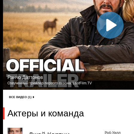
Ранчо Даттонов
Озвученный трейлер первого сезона. LostFilm.TV
ВСЕ ВИДЕО (1)
Актеры и команда
Роб-Уилл