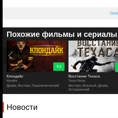
Поде
Похожие фильмы и сериалы
9.1
Клондайк
Восстание Техаса
Klondike
Texas Rising
Драма, Вестерн, Приключенческий
Вестерн, Военный, Драма,
Исторический
Новости