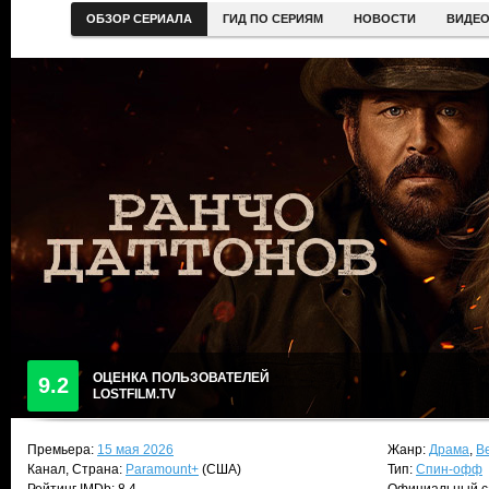
ОБЗОР СЕРИАЛА
ГИД ПО СЕРИЯМ
НОВОСТИ
ВИДЕ
ОЦЕНКА ПОЛЬЗОВАТЕЛЕЙ
9.2
LOSTFILM.TV
Премьера:
15 мая 2026
Жанр:
Драма
,
В
Канал, Страна:
Paramount+
(США)
Тип:
Спин-офф