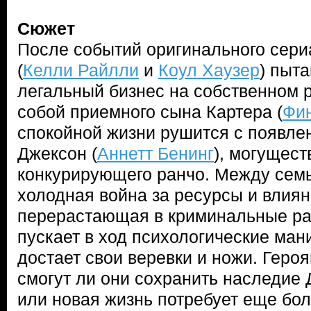
Сюжет
После событий оригинального сериа
(
Келли Райлли
и
Коул Хаузер
) пыт
легальный бизнес на собственном р
собой приемного сына Картера (
Фин
спокойной жизни рушится с появл
Джексон (
Аннетт Бенинг
), могущес
конкурирующего ранчо. Между семь
холодная война за ресурсы и влиян
перерастающая в криминальные раз
пускает в ход психологические ман
достает свои веревки и ножи. Геро
смогут ли они сохранить наследие 
или новая жизнь потребует еще бо