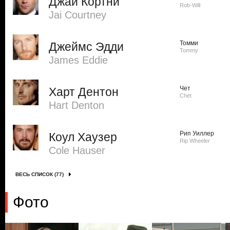
Джай Кортни
Rob-Will
Jai Courtney
Томми
Джеймс Эдди
Tommy
James Eddie
Чет
Харт Дентон
Chet
Hart Denton
Рип Уиллер
Коул Хаузер
Rip Wheeler
Cole Hauser
ВЕСЬ СПИСОК (77)
Фото