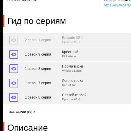
Рейтинг IMDb: 8.4
Официальный с
https://www.par
Гид по сериям
Episode #2.1
2 сезон 1 серия
Episode #2.1
Крёстный
1 сезон 9 серия
El Padrino
Норма виски
1 сезон 8 серия
Whiskey Limits
Логово греха
1 сезон 7 серия
Den of Sin
Святой ковбой
1 сезон 6 серия
Episode #1.6
ВСЕ СЕРИИ (10)
Описание