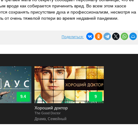
ым вроде как собирается причинить вред. Во всем этом хаосе
ается сохранять присутствие духа и профессионализм, несмотря на
оль от очень тяжелой потери во время недавней пандемии.
Поделиться:
9.4
9
Хороший доктор
The Good Doctor
Драма, Семейный