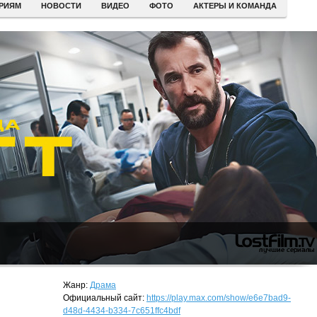
ЕРИЯМ
НОВОСТИ
ВИДЕО
ФОТО
АКТЕРЫ И КОМАНДА
Жанр:
Драма
Официальный сайт:
https://play.max.com/show/e6e7bad9-
d48d-4434-b334-7c651ffc4bdf