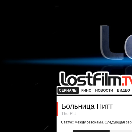
СЕРИАЛЫ
КИНО
НОВОСТИ
ВИДЕО
Больница Питт
The Pitt
Статус: Между сезонами. Следующая сер