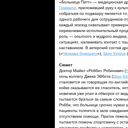
«Больница Питт» — медицинская д
Геммилл
, приложивший руку к куль
собратьев по поджанру является то,
одного рабочего дня сотрудников 
каждый эпизод охватывает пример
перекочевали исполнительный пр
роль — опытного и мудрого медика
ситуациях, налаживать контакт с па
наставником. В актерский состав д
(«
Человек будущего
»),
Шон Хэтоси
Сюжет
Доктор Майкл «Робби» Робинавич (
ночь коллегу Джека Эббота (
Шон Хэ
становится не говорящая по-англий
койке оказывается ее спаситель, к
новичков уже упал в обморок от вид
пытаются браться за самые сложные
Робби, что больнице срочно нужно 
пациенты толпятся в зале ожидания,
отсутствием помощи. Приток тяжелы
пытаются помочь спортсмену с оста
отцовскую конфетку с наркотиком, а