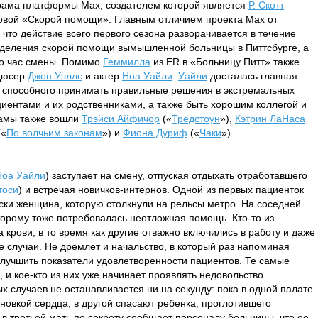
рама платформы Max, создателем которой является
Р. Скотт
товой «Скорой помощи». Главным отличием проекта Max от
 что действие всего первого сезона разворачивается в течение
отделения скорой помощи вымышленной больницы в Питтсбурге, а
но час смены. Помимо
Геммилла
из ER в «Больницу Питт» также
одюсер
Джон Уэллс
и актер
Ноа Уайли
.
Уайли
досталась главная
, способного принимать правильные решения в экстремальных
циентами и их родственниками, а также быть хорошим коллегой и
рамы также вошли
Трэйси Айфичор
(«
Тредстоун
»),
Кэтрин ЛаНаса
(«
По волчьим законам
») и
Фиона Дуриф
(«
Чаки
»).
Ноа Уайли
) заступает на смену, отпуская отдыхать отработавшего
тоси
) и встречая новичков-интернов. Одной из первых пациенток
ски женщина, которую столкнули на рельсы метро. На соседней
оторому тоже потребовалась неотложная помощь. Кто-то из
а крови, в то время как другие отважно включились в работу и даже
 случаи. Не дремлет и начальство, в который раз напоминая
улучшить показатели удовлетворенности пациентов. Те самые
 и кое-кто из них уже начинает проявлять недовольство
х случаев не останавливается ни на секунду: пока в одной палате
новкой сердца, в другой спасают ребенка, проглотившего
 в третьей мать по секрету сообщает персоналу больницы, что ее