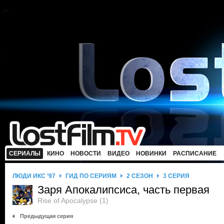
СЕРИАЛЫ
КИНО
НОВОСТИ
ВИДЕО
НОВИНКИ
РАСПИСАНИЕ
ЛЮДИ ИКС ’97
ГИД ПО СЕРИЯМ
2 СЕЗОН
3 СЕРИЯ
Заря Апокалипсиса, часть первая
Rise of Apocalypse (1)
Предыдущая серия