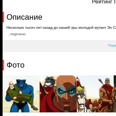
Рейтинг 
Описание
Несколько тысяч лет назад до нашей эры молодой мутант Эн С
фараона. Магнето пытается передать ему идеи Ксавье, желая 
…ПОДРОБНО
сохраняет жизнь генералу Логоса, но во время допроса генера
Поде
Фото