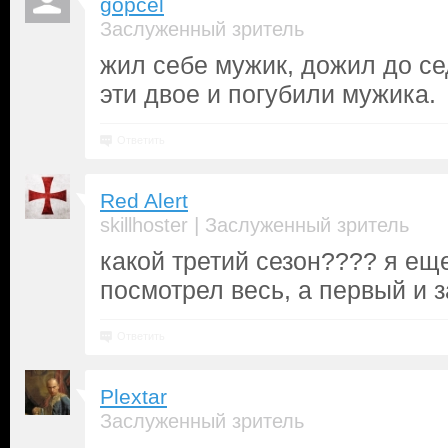
gopcel
Заслуженный зритель
жил себе мужик, дожил до с
эти двое и погубили мужика.
Ответить
Red Alert
|
skillhoster
Заслуженный зритель
какой третий сезон???? я ещ
посмотрел весь, а первый и 
Ответить
Plextar
Заслуженный зритель