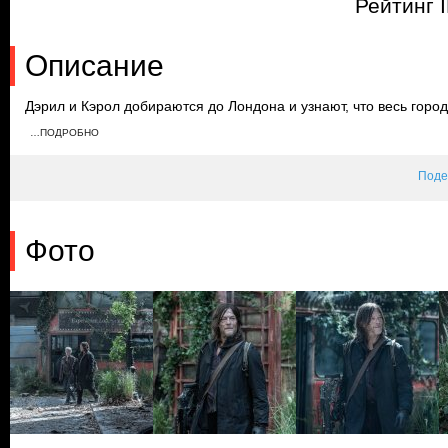
Рейтинг 
Описание
Дэрил и Кэрол добираются до Лондона и узнают, что весь горо
взаперти в многоквартирном доме, они встречают Джулиана. О
…ПОДРОБНО
парусную лодку, чтобы отправиться с ними на другой континент,
которого лодка разбивается у берегов Испании.
Поде
Фото