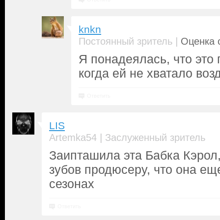
knkn
|
Постоянный зритель
Оценка с
Я понадеялась, что это 
когда ей не хватало возд
Ответить
LIS
|
Artemka54
Заслуженный зритель
Заипташила эта Бабка Кэрол,
зубов продюсеру, что она ещ
сезонах
Ответить