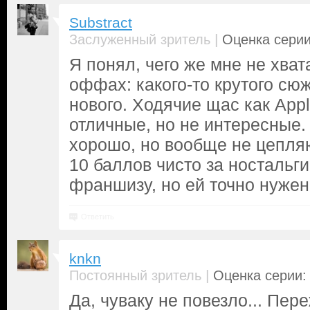
Substract
|
Заслуженный зритель
Оценка серии
Я понял, чего же мне не хвата
оффах: какого-то крутого сюж
нового. Ходячие щас как Appl
отличные, но не интересные.
хорошо, но вообще не цепл
10 баллов чисто за ностальг
франшизу, но ей точно нужен 
Ответить
knkn
|
Постоянный зритель
Оценка серии: 
Да, чуваку не повезло... Пер