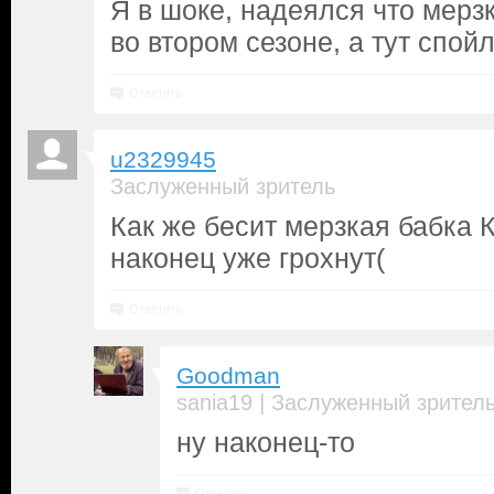
Я в шоке, надеялся что мерз
во втором сезоне, а тут спой
Ответить
u2329945
Заслуженный зритель
Как же бесит мерзкая бабка К
наконец уже грохнут(
Ответить
Goodman
|
sania19
Заслуженный зрител
ну наконец-то
Ответить