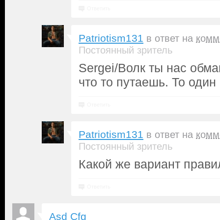
Ответить
Patriotism131
в ответ на
комм
Постоянный зритель
Sergei/Волк ты нас обм
что то путаешь. То один
Ответить
Patriotism131
в ответ на
комм
Постоянный зритель
Какой же вариант прави
Ответить
Asd Cfg