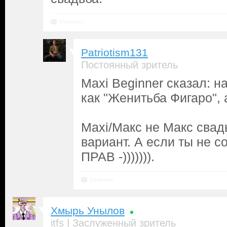
Ответить
Patriotism131
Постоянный зритель
Maxi Beginner сказал: 
как "Женитьба Фигаро", 
Maxi/Макс не Макс сва
вариант. А если ты не с
ПРАВ -))))))).
Ответить
Хмырь Унылов
|
itfs
Заслуженный зритель