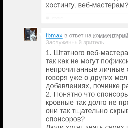
хостингу, веб-мастерам
Ответить
fbmax
в ответ на
комментари
Заслуженный зритель
1. Штатного веб-мастера
так как не могут пофик
непрочитанные личные 
говоря уже о других ме
добавлениях, починке р
2. Понятно что спонсоры
кровные так долго не п
они так тщательно скры
спонсоров?
Люди хотят знать своих 