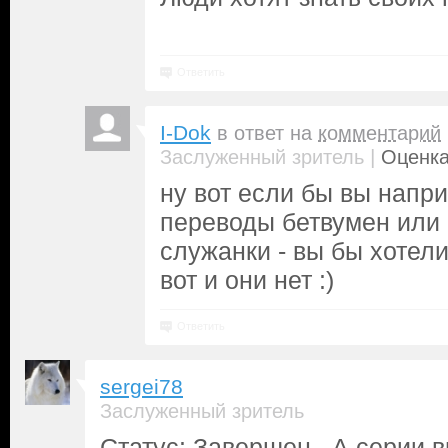
Ответить
I-Dok
в ответ на
комментарий
|
Заслуженный зритель
Оценка
ну вот если бы вы напр
переводы бетвумен или
служанки - вы бы хотел
вот и они нет :)
Ответить
sergei78
Заслуженный зритель
Статус: Завершен. А серии в