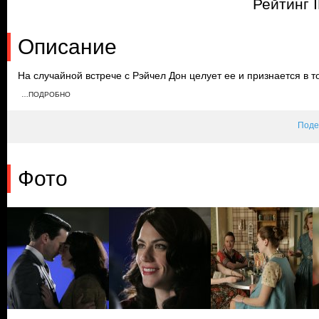
Рейтинг 
Описание
На случайной встрече с Рэйчел Дон целует ее и признается в т
устраивают вечеринку в честь ее дня рождения. Соседка Бэтти 
…ПОДРОБНО
себя комфортно на празднике, а Дон резко уходит и возвращае
подарок дочери.
Поде
Фото