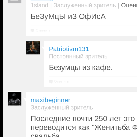
|
|
1sland
Заслуженный зритель
Оценк
БеЗуМцЫ иЗ ОфИсА
Ответить
Patriotism131
Постоянный зритель
Безумцы из кафе.
Ответить
maxibeginner
Заслуженный зритель
Последние почти 250 лет это
переводится как "Женитьба Фи
свадьба.