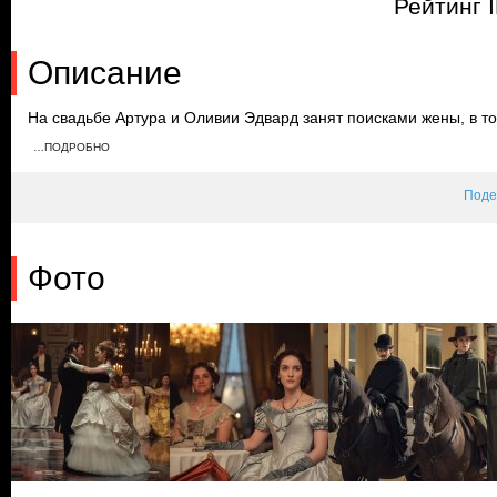
Рейтинг 
Описание
На свадьбе Артура и Оливии Эдвард занят поисками жены, в то
содержание. Узнав о том, что Эдвард пригласил на торжество К
…ПОДРОБНО
Байрон развивает дело Гиннесов в Нью-Йорке, Анна продолжае
заболеванием.
Поде
Фото