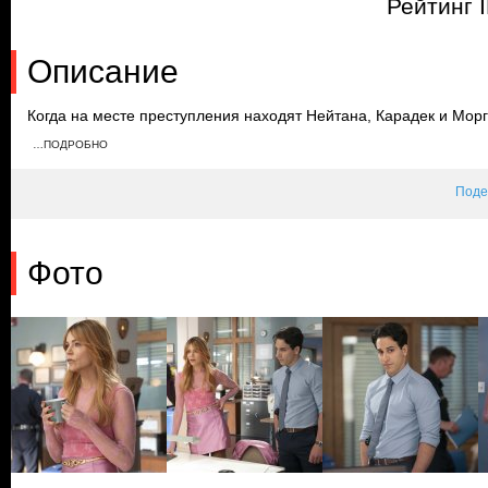
Рейтинг 
Описание
Когда на месте преступления находят Нейтана, Карадек и Морг
Игроком. Марко пытается проникнуть в его дом, чтобы убить Не
…ПОДРОБНО
Когда Карадек и Морган выходят на Рэя, они узнают, что он в
компании.
Поде
Фото