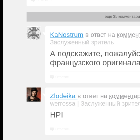
Ответить
еще 35 комментари
KaNostrum
в ответ на
коммен
Заслуженный зритель
А подскажите, пожалуйс
французского оригинала
Ответить
Zlodeika
в ответ на
коммента
|
werrossa
Заслуженный зрите
HPI
Ответить