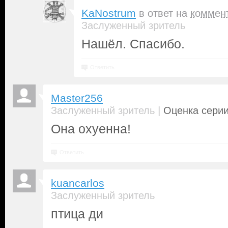
KaNostrum
в ответ на
коммен
Заслуженный зритель
Нашёл. Спасибо.
Ответить
Master256
|
Заслуженный зритель
Оценка серии
Она охуенна!
Ответить
kuancarlos
Заслуженный зритель
птица ди