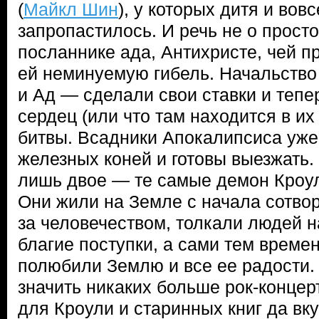
(
Майкл Шин
), у которых дитя и вовс
запропастилось. И речь не о просто
посланнике ада, Антихристе, чей п
ей неминуемую гибель. Начальство
и Ад — сделали свои ставки и тепе
сердец (или что там находится в их
битвы. Всадники Апокалипсиса уж
железных коней и готовы выезжать. 
лишь двое — те самые демон Кроул
Они жили на Земле с начала сотво
за человечеством, толкали людей н
благие поступки, а сами тем време
полюбили Землю и все ее радости.
значить никаких больше рок-концер
для Кроули и старинных книг да вк