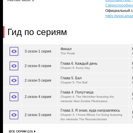
Рейтинг IMDb: 8
Инопланетяне
,
Сверхспособно
Официальный с
https://www.ama
Гид по сериям
Финал
3 сезон 1 серия
The Finale
Глава 6. Каждый день
2 сезон 6 серия
Chapter 6: Every Day
Глава 5. Бал
2 сезон 5 серия
Chapter 5: The Ball
Глава 4. Попутчица
2 сезон 4 серия
Chapter 4: The Hitchhiker featuring the
minisode Nazi Zombie Flesheaters
Глава 3. Я знаю, куда направляюсь
2 сезон 3 серия
Chapter 3: I Know Where I'm Going featuring
the minisode The Resurrectionists
ВСЕ СЕРИИ (13)