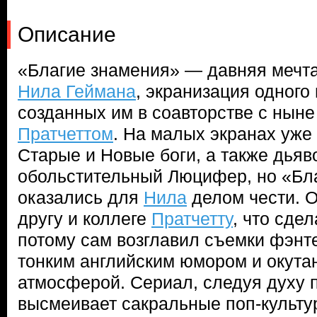
Описание
«Благие знамения» — давняя мечт
Нила Геймана
, экранизация одного
созданных им в соавторстве с нын
Пратчеттом
. На малых экранах уже
Старые и Новые боги, а также дьяв
обольстительный Люцифер, но «Бл
оказались для
Нила
делом чести. 
другу и коллеге
Пратчетту
, что сде
потому сам возглавил съемки фэнте
тонким английским юмором и окута
атмосферой. Сериал, следуя духу п
высмеивает сакральные поп-культу