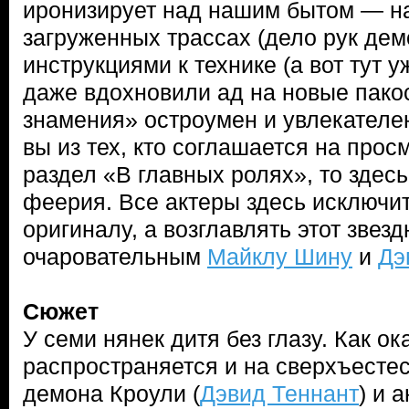
иронизирует над нашим бытом — на
загруженных трассах (дело рук дем
инструкциями к технике (а вот тут 
даже вдохновили ад на новые пако
знамения» остроумен и увлекателен
вы из тех, кто соглашается на прос
раздел «В главных ролях», то здес
феерия. Все актеры здесь исключи
оригиналу, а возглавлять этот звез
очаровательным
Майклу Шину
и
Дэ
Сюжет
У семи нянек дитя без глазу. Как ок
распространяется и на сверхъесте
демона Кроули (
Дэвид Теннант
) и 