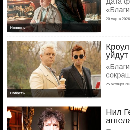
Дата ф
«Благи
20 марта 2026 
Новость
Кроул
уйдут
«Благи
сокра
25 октября 202
Новость
Нил Г
ангел