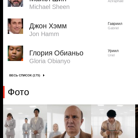
Aziraphale
Michael Sheen
Гавриил
Джон Хэмм
Gabriel
Jon Hamm
Уриил
Глория Обианьо
Uriel
Gloria Obianyo
ВЕСЬ СПИСОК (175)
Фото