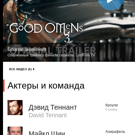
Благие знамения
Озвученный трейлер финала сериала. LostFilm.TV
ВСЕ ВИДЕО (6)
Актеры и команда
Кроули
Дэвид Теннант
Crowley
David Tennant
Азирафель
Майкл Шин