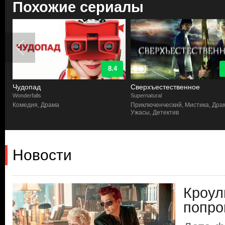
Похожие сериалы
8.4
Чудопад
Сверхъестественное
Wonderfalls
Supernatural
Комедия, Драма
Приключенческий, Мистика, Дра
Ужасы, Детектив
Новости
Кроул
попро