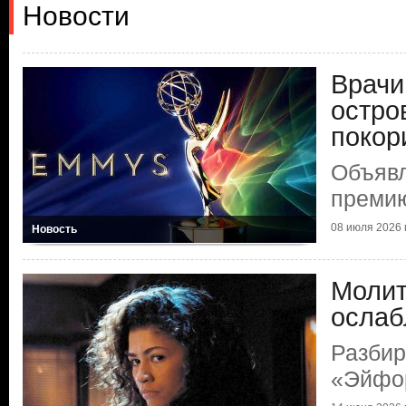
Новости
Врачи
остро
покор
Объяв
преми
08 июля 2026 г
Новость
Молит
ослаб
Разбир
«Эйфо