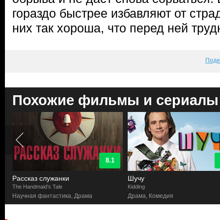
гораздо быстрее избавляют от стра
них так хороша, что перед ней тру
Поде
Похожие фильмы и сериалы
8.1
Рассказ служанки
Шучу
The Handmaid's Tale
Kidding
Научная фантастика, Драма
Драма, Комедия