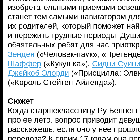
изобретательными приемами освещ
станет тем самыми навигатором дл
их родителей, который поможет найт
и пережить трудные периоды. Душ
обаятельных ребят для нас приотк
Зендея
(«Человек-паук», «Претенд
Шаффер
(«Кукушка»),
Сидни Суин
Джейкоб Элорди
(«Присцилла: Элви
(«Король Стейтен-Айленда»).
Сюжет
Когда старшеклассницу Ру Беннетт 
про ее лето, вопрос приводит девушк
расскажешь, если оно у нее прошл
передоза? К своим 17 годам она п