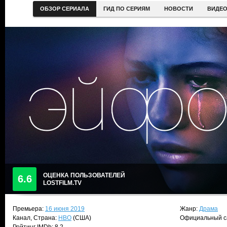
ОБЗОР СЕРИАЛА
ГИД ПО СЕРИЯМ
НОВОСТИ
ВИДЕ
ОЦЕНКА ПОЛЬЗОВАТЕЛЕЙ
6.6
LOSTFILM.TV
Премьера:
16 июня 2019
Жанр:
Драма
Канал, Страна:
HBO
(США)
Официальный с