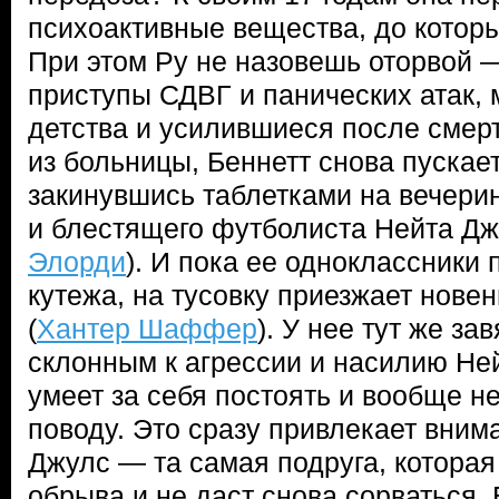
психоактивные вещества, до которы
При этом Ру не назовешь оторвой —
приступы СДВГ и панических атак,
детства и усилившиеся после смер
из больницы, Беннетт снова пускает
закинувшись таблетками на вечери
и блестящего футболиста Нейта Дж
Элорди
). И пока ее одноклассники
кутежа, на тусовку приезжает нове
(
Хантер Шаффер
). У нее тут же за
склонным к агрессии и насилию Не
умеет за себя постоять и вообще не
поводу. Это сразу привлекает вним
Джулс — та самая подруга, которая
обрыва и не даст снова сорваться. 