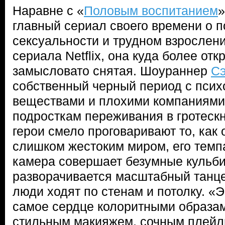
Наравне с «
Половым воспитанием
главный сериал своего времени о п
сексуальности и трудном взрослени
сериала Netflix, она куда более отк
замысловато снятая. Шоураннер
Сэ
собственный черный период с пси
веществами и плохими компаниями 
подросткам переживания в гротеск
герои смело проговаривают то, как
слишком жестоким миром, его темп
камера совершает безумные кульби
разворачивается масштабный танц
люди ходят по стенам и потолку. «
самое сердце колоритными образам
стильным макияжем, сочным плейл