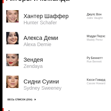
Джулс Вон
Хантер Шаффер
Jules Vaughn
Hunter Schafer
Мэдди Перэс
Алекса Деми
Maddy Perez
Alexa Demie
Ру Беннетт
Зендея
Rue Bennett
Zendaya
Кэсси Говард
Сидни Суини
Cassie Howard
Sydney Sweeney
ВЕСЬ СПИСОК (354)