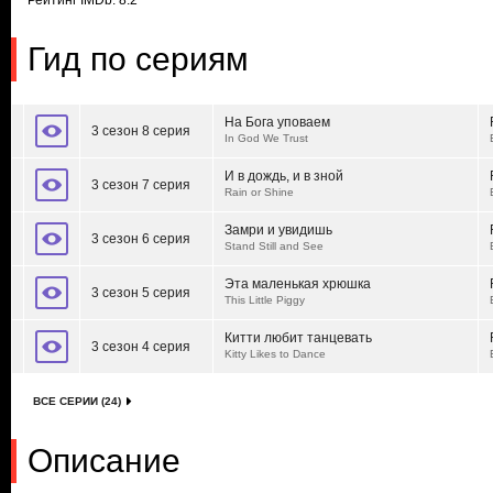
Рейтинг IMDb: 8.2
Гид по сериям
На Бога уповаем
3 сезон 8 серия
In God We Trust
И в дождь, и в зной
3 сезон 7 серия
Rain or Shine
Замри и увидишь
3 сезон 6 серия
Stand Still and See
Эта маленькая хрюшка
3 сезон 5 серия
This Little Piggy
Китти любит танцевать
3 сезон 4 серия
Kitty Likes to Dance
ВСЕ СЕРИИ (24)
Описание