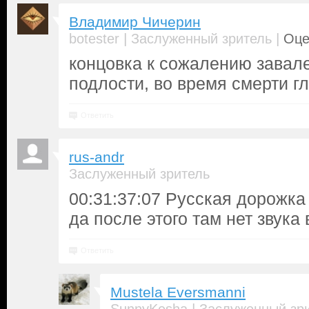
Владимир Чичерин
|
|
botester
Заслуженный зритель
Оце
концовка к сожалению завале
подлости, во время смерти гл
Ответить
rus-andr
Заслуженный зритель
00:31:37:07 Русская дорожка
да после этого там нет звука
Ответить
Mustela Eversmanni