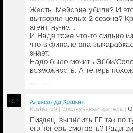
Жесть, Мейсона убили? И это
вытворял целых 2 сезона? К
агент, ну-ну...
И Надя тоже что-то сильно из
что в финале она выкарабкае
знает.
Надо было мочить Эбби/Селе
возможность. А теперь похо
Ответить
Александр Кошкин
|
|
Koshkin80
Заслуженный зритель
О
Пиздец, выпилить ГГ так по ту
его теперь смотреть? Ради с