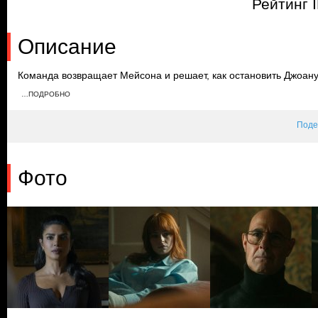
Рейтинг 
Описание
Команда возвращает Мейсона и решает, как остановить Джоану
Джоана встречается с российским премьер-министром и предла
…ПОДРОБНО
спутниками. Надя и Мейсон привозят Эбби в убежище, в то вре
убийцей.
Поде
Фото