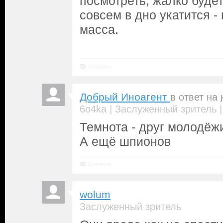
посмотреть, жалко буде
совсем в дно укатится 
масса.
Ответить
Добрый Иноагент
в ответ на
|
6o4ka
Заслуженный зритель
Темнота - друг молодёж
А ещё шпионов
Ответить
wolum
Заслуженный зритель