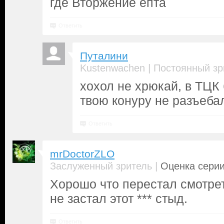
где Вторжение ёпта
Ответить
Путалини
|
Kustenwachen
Постоянный зр
хохол не хрюкай, в ТЦК
твою конуру не разъеба
Ответить
mrDoctorZLO
|
Заслуженный зритель
Оценка серии
Хорошо что перестал смотрет
не застал этот *** стыд.
Ответить