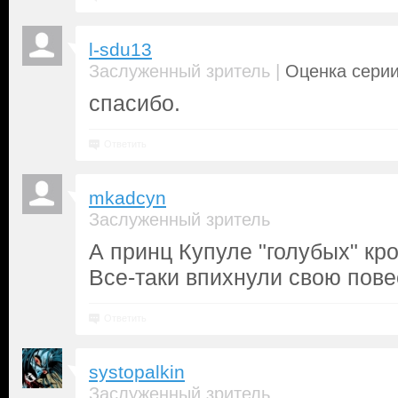
l-sdu13
|
Заслуженный зритель
Оценка серии
спасибо.
Ответить
mkadcyn
Заслуженный зритель
А принц Купуле "голубых" кро
Все-таки впихнули свою пове
Ответить
systopalkin
Заслуженный зритель