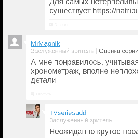
Для самых нетерпеливы
существует https://natrib
Ответить
MrMagnik
|
Заслуженный зритель
Оценка серии
А мне понравилось, учитыва
хронометраж, вполне неплох
детали
Ответить
TVseriesadd
Заслуженный зритель
Неожиданно крутое про