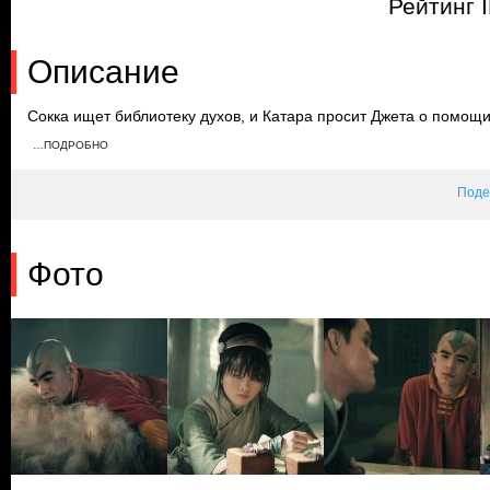
Рейтинг 
Описание
Сокка ищет библиотеку духов, и Катара просит Джета о помощ
огня, чтобы ее арестовали. Ван Ши Тонг разрешает героям оста
…ПОДРОБНО
полученные знания не будут использованы для насилия. Янгчен
должен быть осторожным в состоянии Аватара.
Поде
Фото