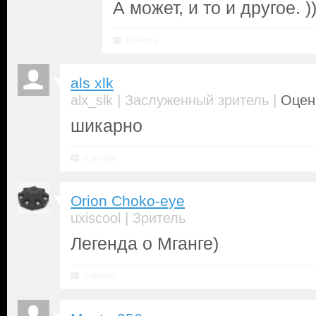
А может, и то и другое. ))
Ответить
als xlk
|
|
alx_slk
Заслуженный зритель
Оценк
шикарно
Ответить
Orion Choko-eye
|
uxiscool
Зритель
Легенда о Мганге)
Ответить