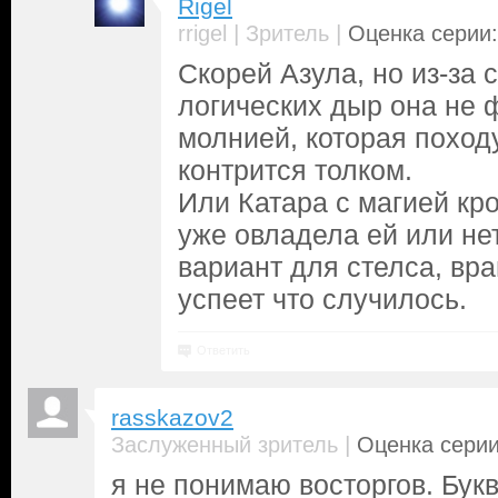
Rigel
|
|
rrigel
Зритель
Оценка серии:
Скорей Азула, но из-за 
логических дыр она не 
молнией, которая поход
контрится толком.
Или Катара с магией кро
уже овладела ей или не
вариант для стелса, вра
успеет что случилось.
Ответить
rasskazov2
|
Заслуженный зритель
Оценка серии
я не понимаю восторгов. Бук