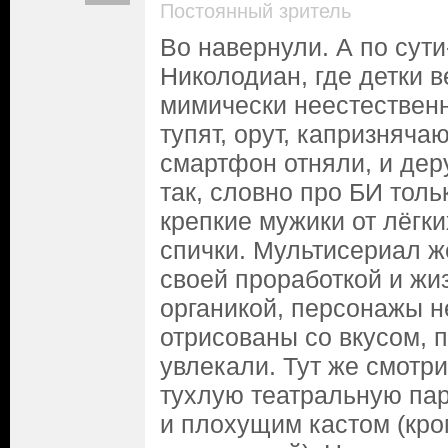
Постоянный зритель
Во навернули. А по сути
Николодиан, где детки в
мимически неестественн
тупят, орут, капризнячаю
смартфон отняли, и дер
так, словно про БИ толь
крепкие мужики от лёгки
спички. Мультисериал ж
своей проработкой и ж
органикой, персонажы н
отрисованы со вкусом, 
увлекали. Тут же смотри
тухлую театральную па
и плохущим кастом (кр