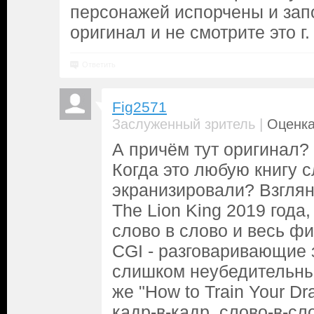
персонажей испорчены и зап
оригинал и не смотрите это г.
Ответить
Fig2571
|
Заслуженный зритель
Оценка
А причём тут оригинал? 
Когда это любую книгу с
экранизировали? Взглян
The Lion King 2019 года
слово в слово и весь ф
CGI - разговаривающие 
слишком неубедительным
же "How to Train Your D
кадр-в-кадр, слово-в-сл