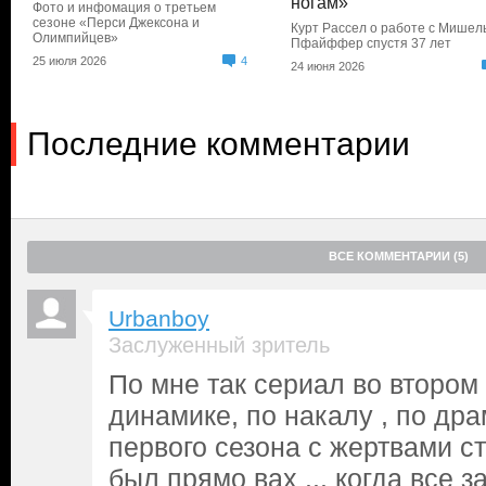
ногам»
Фото и инфомация о третьем
сезоне «Перси Джексона и
Курт Рассел о работе с Мишел
Олимпийцев»
Пфайффер спустя 37 лет
25 июля 2026
4
24 июня 2026
Последние комментарии
ВСЕ КОММЕНТАРИИ (5)
Urbanboy
Заслуженный зритель
По мне так сериал во втором 
динамике, по накалу , по дра
первого сезона с жертвами с
был прямо вах ... когда все 