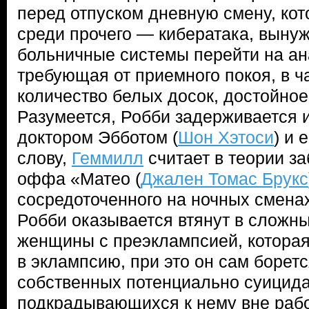
перед отпуском дневную смену, ко
среди прочего — кибератака, вын
больничные системы перейти на а
требующая от приемного покоя, в ч
количество белых досок, достойное
Разумеется, Робби задерживается и
доктором Эбботом (
Шон Хэтоси
) и 
слову,
Геммилл
считает в теории з
оффа «Матео (
Джален Томас Брукс
сосредоточенного на ночных сменах
Робби оказывается втянут в сложн
женщины с преэклампсией, которая
в эклампсию, при это он сам боретс
собственных потенциально суицид
подкрадывающихся к нему вне раб