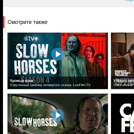
Смотрите также
Хромые кони
У Марго пр
Озвученный трейлер четвертого сезона. LostFilm.TV
Озвученный т