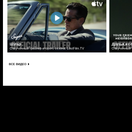
Шугар
Друзья и с
Озвученный трейлер второго сезона. LostFilm.TV
Озвученный т
ВСЕ ВИДЕО