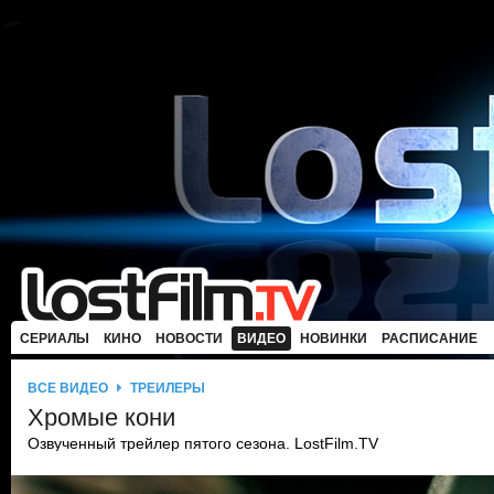
СЕРИАЛЫ
КИНО
НОВОСТИ
ВИДЕО
НОВИНКИ
РАСПИСАНИЕ
ВСЕ ВИДЕО
ТРЕЙЛЕРЫ
Хромые кони
Озвученный трейлер пятого сезона. LostFilm.TV