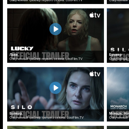
Лаки
Бункер
Озвученный трейлер первого сезона. LostFilm.TV
Озвученный т
Бункер
Монарх: На
Озвученный трейлер третьего сезона. LostFilm.TV
Озвученный т