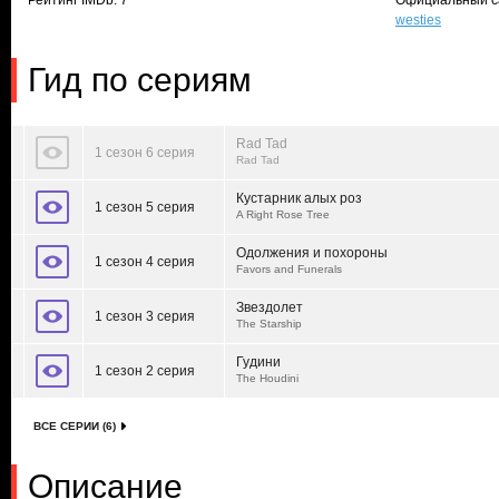
Рейтинг IMDb: 7
Официальный с
westies
Гид по сериям
Rad Tad
1 сезон 6 серия
Rad Tad
Кустарник алых роз
1 сезон 5 серия
A Right Rose Tree
Одолжения и похороны
1 сезон 4 серия
Favors and Funerals
Звездолет
1 сезон 3 серия
The Starship
Гудини
1 сезон 2 серия
The Houdini
ВСЕ СЕРИИ (6)
Описание