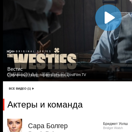
Вестис
Озвученный тизер первого сезона. LostFilm.TV
ВСЕ ВИДЕО (1)
Актеры и команда
Бриджет Уолш
Сара Болгер
Bridget Walsh