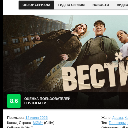
ОБЗОР СЕРИАЛА
ГИД ПО СЕРИЯМ
НОВОСТИ
ВИДЕ
ОЦЕНКА ПОЛЬЗОВАТЕЛЕЙ
8.6
LOSTFILM.TV
Премьера:
12 июля 2026
Жанр:
Драма
,
К
Канал, Страна:
MGM+
(США)
Тип:
Гангстеры
,