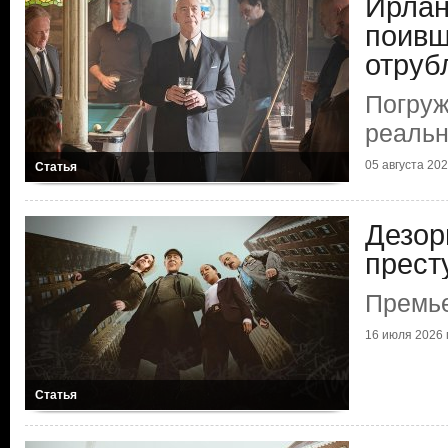
Ирлан
поивш
отруб
Погруж
реальн
05 августа 2026
Статья
Дезор
прест
Премье
16 июля 2026 г
Статья