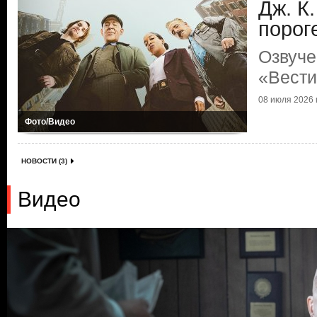
Дж. К
порог
Озвуче
«Вести
08 июля 2026 г
Фото/Видео
НОВОСТИ (3)
Видео