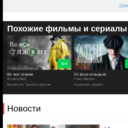
Поде
Похожие фильмы и сериалы
9.4
Во все тяжкие
Острые козырьки
Breaking Bad
Peaky Blinders
Криминал, Триллер, Драма
Криминал, Драма
Новости