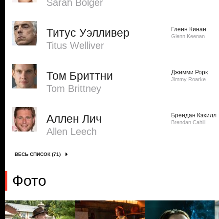
Sarah Bolger
Гленн Кинан
Титус Уэлливер
Glenn Keenan
Titus Welliver
Джимми Рорк
Том Бриттни
Jimmy Roarke
Tom Brittney
Брендан Кэхилл
Аллен Лич
Brendan Cahill
Allen Leech
ВЕСЬ СПИСОК (71)
Фото