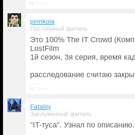
Ответить
pinnkola
Постоянный зритель
Это 100% The IT Crowd (Комп
LostFilm
1й сезон, 3я серия, время ка
расследование считаю закр
Ответить
Fatality
Заслуженный зритель
"IT-туса". Узнал по описанию.