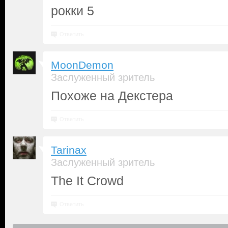
рокки 5
Ответить
MoonDemon
Заслуженный зритель
Похоже на Декстера
Ответить
Tarinax
Заслуженный зритель
The It Crowd
Ответить