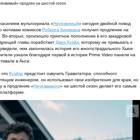
уязвимый» продлен на шестой сезон
анасилием мультсериала «
Неуязвимый
» сегодня двойной повод
по мотивам комиксов
Роберта Киркмана
получил продление на
. Во-вторых, произошло приятное пополнение в его закадровой
едующей главы поработает
Джек Куэйд
, которому не привыкать к
увидели, чем закончилась история его многострадального Хьюи
зрители узнали благодаря первой в истории Prime Video панели на
ивале в Анси.
 что
Куэйду
предстоит озвучить Гравитатора, способного
стящим инженером, он использовал свои изобретения для краж, но
у а продление «
Неуязвимого
» на шестой сезон делает его самым
 платформе.