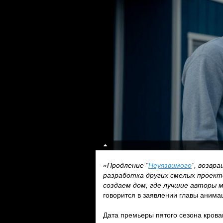
«Продление “
Неуязвимого
”, возвр
разработка других смелых проект
создаем дом, где лучшие авторы
говорится в заявлении главы анима
Дата премьеры пятого сезона крова