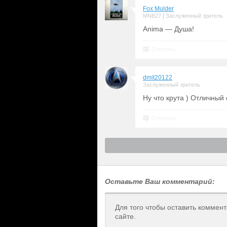
Fox Mulder
|
MNB27
Заслуженный зритель
Anima — Душа!
Ответить
dmit20122
Заслуженный зритель
Ну что крута ) Отличный
Ответить
Оставьте Ваш комментарий:
Для того чтобы оставить коммен
сайте.