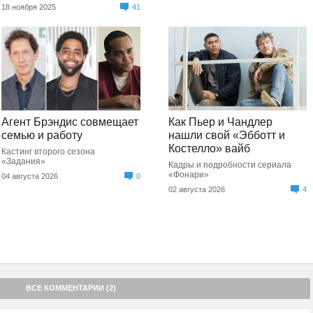
18 ноября 2025
41
Агент Брэндис совмещает
Как Пьер и Чандлер
семью и работу
нашли свой «Эбботт и
Костелло» вайб
Кастинг второго сезона
«Задания»
Кадры и подробности сериала
«Фонари»
04 августа 2026
0
02 августа 2026
4
ВСЕ КОММЕНТАРИИ (2)