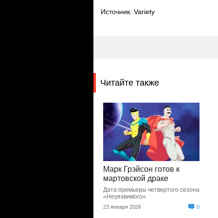
Источник: Variety
Читайте также
Марк Грэйсон готов к
мартовской драке
Дата премьеры четвертого сезона
«Неуязвимого»
23 января 2026
0