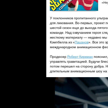
«Не
У поклонников пропитанного ультр
для ликования. Во-первых, проект 
шестой сезон еще до выхода пятого
команде. Над озвучанием героя сл
жесткому материалу — недавно мы 
Кэмпбелла из «
Пацанов
». Все это 
международном анимационном фест
Продюсер
Роберт Киркман
пояснил,
управлять гравитацией. Будучи бле
потом перешел на сторону добра. Н
длительным анимационным шоу на