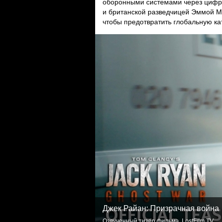
оборонными системами через цифр
и британской разведчицей Эммой М
чтобы предотвратить глобальную ка
Джек Райан: Призрачная война
Озвученный тизер фильма. LostFilm.TV