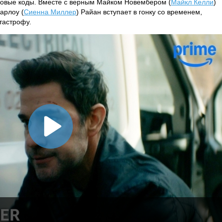
овые коды. Вместе с верным Майком Новембером (
Майкл Келли
)
арлоу (
Сиенна Миллер
) Райан вступает в гонку со временем,
тастрофу.