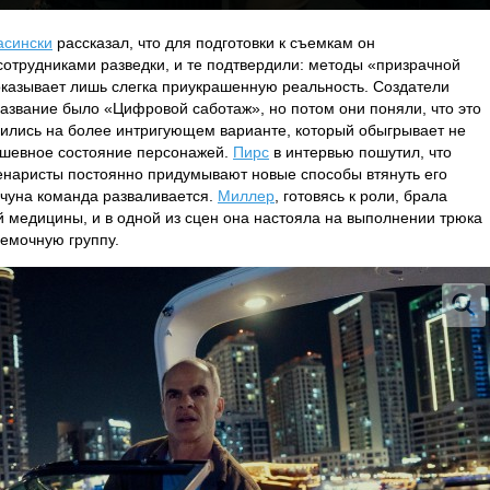
асински
рассказал, что для подготовки к съемкам он
отрудниками разведки, и те подтвердили: методы «призрачной
оказывает лишь слегка приукрашенную реальность. Создатели
название было «Цифровой саботаж», но потом они поняли, что это
вились на более интригующем варианте, который обыгрывает не
душевное состояние персонажей.
Пирс
в интервью пошутил, что
ценаристы постоянно придумывают новые способы втянуть его
орчуна команда разваливается.
Миллер
, готовясь к роли, брала
й медицины, и в одной из сцен она настояла на выполнении трюка
ъемочную группу.