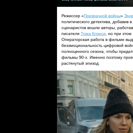
Режиссер «
Призрачной войны
»
Энд
политического детектива, добавив 
сценаристов вошли авторы, работав
писателя
Тома Клэнси
, но при этом
Операторская работа в фильме выд
безэмоциональность цифровой войн
полноценного сезона, чтобы прида
фильмы 90-х. Именно поэтому проек
растянутый эпизод.