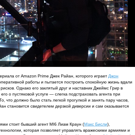
ериала от Amazon Prime Джек Райан, которого играет
Джон
 оперативной работы и пытается построить спокойную жизнь вдали
рисков. Однако его заклятый друг и наставник Джеймс Грир в
его о пустяковой услуге — слегка подстраховать агента при
, что должно было стать легкой прогулкой и занять пару часов,
ан становится свидетелем дерзкой диверсии и сам оказывается
иями стоит бывший агент MI6 Лиам Краун (
Макс Бисли
),
технологии, которая позволяет управлять вражескими армиями и