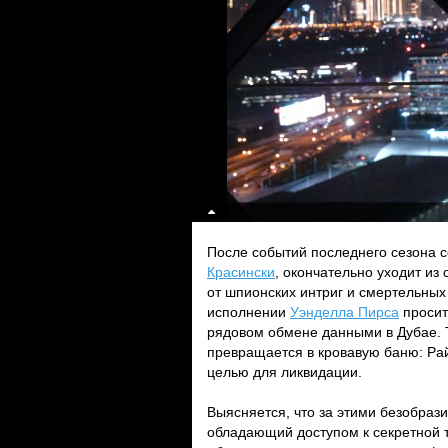
После событий последнего сезона с
Красински
, окончательно уходит из
от шпионских интриг и смертельных 
исполнении
Уэнделла Пирса
просит 
рядовом обмене данными в Дубае. То
превращается в кровавую баню: Рай
целью для ликвидации.
Выясняется, что за этими безобраз
обладающий доступом к секретной 