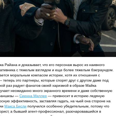
а Райана и доказывает, что его персонаж вырос из наивного
ративника с тяжелым взглядом и еще более тяжелым бэкграундом.
ается моральным компасом истории, хотя их отношения с
— теперь это партнеры, которые спорят друг с другом даже под
ой раз радует фанатов своей харизмой в образе Майка
лучает неожиданно много экранного времени и даже собственную
франшизы —
Сиенна Миллер
— привносит в историю ледяную
осную эффективность, заставляя гадать, на чьей она стороне на
нии
Макса Бисли
получился особенно убедительным, потому что
орист, а бывший агент-профессионал, разочаровавшийся в