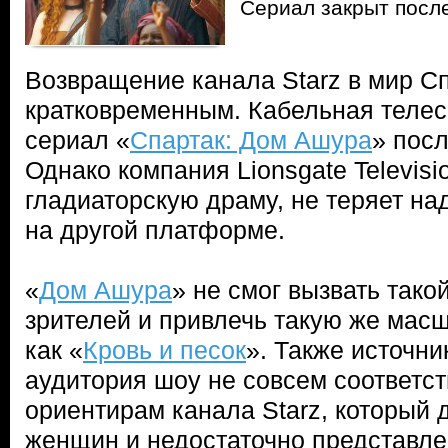
Сериал закрыт после
Возвращение канала Starz в мир С
кратковременным. Кабельная телес
сериал «
Спартак: Дом Ашура
» посл
Однако компания Lionsgate Televis
гладиаторскую драму, не теряет н
на другой платформе.
«
Дом Ашура
» не смог вызвать тако
зрителей и привлечь такую же мас
как «
Кровь и песок
». Также источни
аудитория шоу не совсем соответ
ориентирам канала Starz, который 
женщин и недостаточно представл