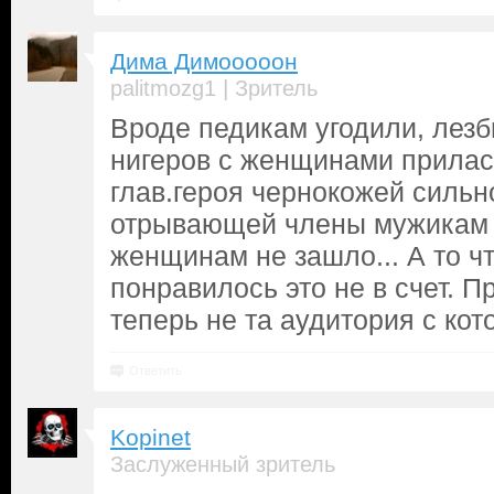
Дима Димооооон
|
palitmozg1
Зритель
Вроде педикам угодили, лезб
нигеров с женщинами прилас
глав.героя чернокожей силь
отрывающей члены мужикам 
женщинам не зашло... А то 
понравилось это не в счет. П
теперь не та аудитория с кот
Ответить
Kopinet
Заслуженный зритель