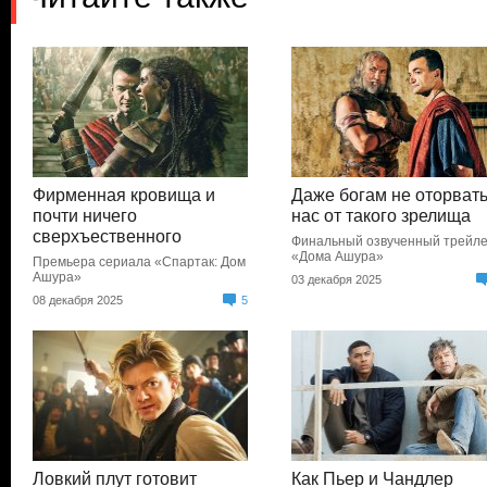
Фирменная кровища и
Даже богам не оторват
почти ничего
нас от такого зрелища
сверхъественного
Финальный озвученный трейл
«Дома Ашура»
Премьера сериала «Спартак: Дом
Ашура»
03 декабря 2025
08 декабря 2025
5
Ловкий плут готовит
Как Пьер и Чандлер