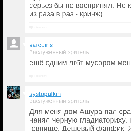
серьез бы не воспринял. Но к
из раза в раз - кринж)
Ответить
sarcoins
Заслуженный зритель
ещё одним лгбт-мусором ме
Ответить
systopalkin
Заслуженный зритель
Для меня дом Ашура пал сраз
нанял черную гладиаториху.
говнище. Дешевый фанфик. 