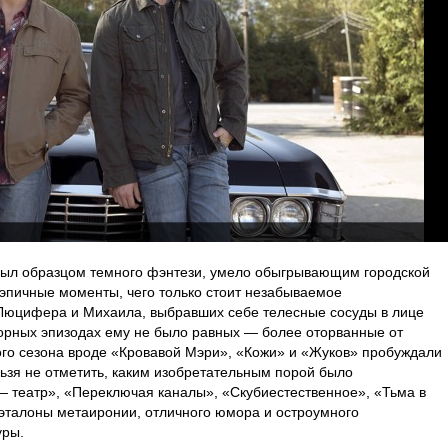
ыл образцом темного фэнтези, умело обыгрывающим городской
эпичные моменты, чего только стоит незабываемое
Люцифера и Михаила, выбравших себе телесные сосуды в лице
рорных эпизодах ему не было равных — более оторванные от
го сезона вроде «Кровавой Мэри», «Кожи» и «Жуков» пробуждали
ьзя не отметить, каким изобретательным порой было
— театр», «Переключая каналы», «Скубиестественное», «Тьма в
 эталоны метаиронии, отличного юмора и остроумного
уры.