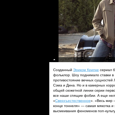
Созданный
Эриком Крипке
сериал б
фольклор. Шоу поднимало ставки в 
противостояние вечных сущностей 
Сэма и Дина. Но и в камерных хор
общей сюжетной линии серии перво
все наши спящие фобии. А еще нел
«
Сверхъестественное
». «Весь мир 
конце тоннеля» — самая мякотка и
высмеивания феноменов поп-культ