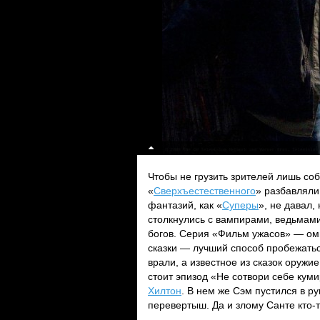
Чтобы не грузить зрителей лишь со
«
Сверхъестественного
» разбавляли
фантазий, как «
Суперы
», не давал,
столкнулись с вампирами, ведьмами
богов. Серия «Фильм ужасов» — омм
сказки — лучший способ пробежаться
врали, а известное из сказок оруж
стоит эпизод «Не сотвори себе кум
Хилтон
. В нем же Сэм пустился в р
перевертыш. Да и злому Санте кто-