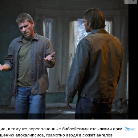
щие, к тому же переполненные библейскими отсылками арки.
Эрик
ешению апокалипсиса, грамотно вводя в сюжет ангелов,