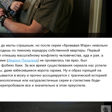
 до икоты страшным, но после серии «Кровавая Мэри» невольно
родишь по темному коридору собственной квартиры. Первый
 отмашку масштабному конфликту человечества, ада и рая, а
мми (
Джаред Падалеки
) не проявились так ярко, был
 фобиях баек. За все время существования сериала нас успели
ны, даже взбесившиеся ворота гаража. Ну и образ горящей на
ывается в мозгу и прочно ассоциируется с трагической историей
сихологичные или натуралистичные серии в стилистике боди-
перепробовали все и значительно в этом преуспели.