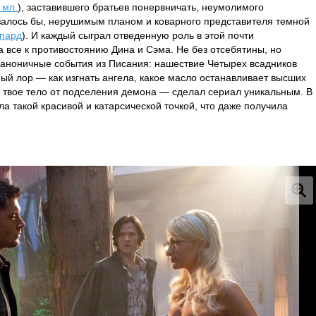
 мл.
), заставившего братьев понервничать, неумолимого
казалось бы, нерушимым планом и коварного представителя темной
пард
). И каждый сыграл отведенную роль в этой почти
а все к противостоянию Дина и Сэма. Не без отсебятины, но
каноничные события из Писания: нашествие Четырех всадников
ый лор — как изгнать ангела, какое масло останавливает высших
т твое тело от подселения демона — сделал сериал уникальным. В
а такой красивой и катарсической точкой, что даже получила