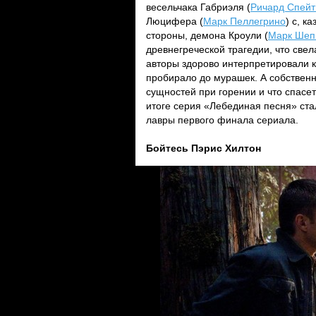
весельчака Габриэля (
Ричард Спейт
Люцифера (
Марк Пеллегрино
) с, 
стороны, демона Кроули (
Марк Шеп
древнегреческой трагедии, что свел
авторы здорово интерпретировали 
пробирало до мурашек. А собственн
сущностей при горении и что спасе
итоге серия «Лебединая песня» стал
лавры первого финала сериала.
Бойтесь Пэрис Хилтон