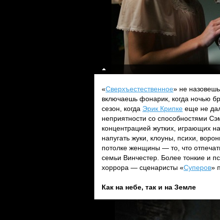
«
Сверхъестественное
» не назовешь
включаешь фонарик, когда ночью б
сезон, когда
Эрик Крипке
еще не дал
неприятности со способностями Сэ
концентрацией жутких, играющих на
напугать жуки, клоуны, психи, воро
потолке женщины — то, что отпечат
семьи Винчестер. Более тонкие и п
хоррора — сценаристы «
Суперов
» 
Как на небе, так и на Земле