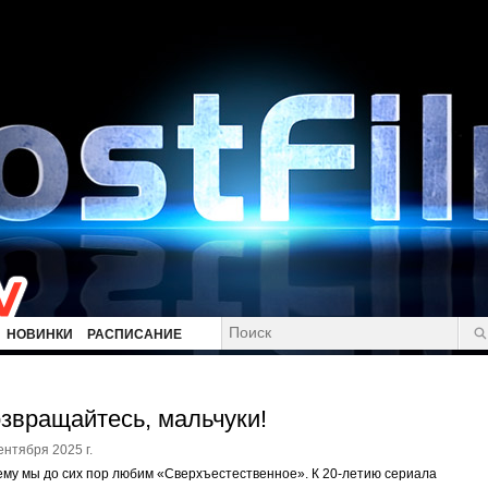
НОВИНКИ
РАСПИСАНИЕ
звращайтесь, мальчуки!
ентября 2025 г.
му мы до сих пор любим «Сверхъестественное». К 20-летию сериала