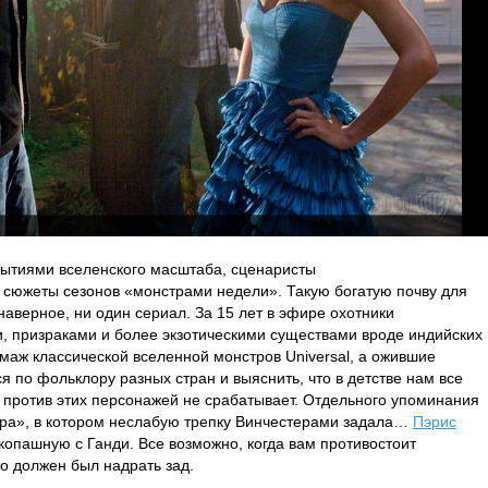
бытиями вселенского масштаба, сценаристы
 сюжеты сезонов «монстрами недели». Такую богатую почву для
 наверное, ни один сериал. За 15 лет в эфире охотники
, призраками и более экзотическими существами вроде индийских
аж классической вселенной монстров Universal, а ожившие
 по фольклору разных стран и выяснить, что в детстве нам все
ие против этих персонажей не срабатывает. Отдельного упоминания
ира», в котором неслабую трепку Винчестерами задала…
Пэрис
укопашную с Ганди. Все возможно, когда вам противостоит
то должен был надрать зад.