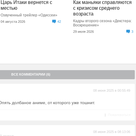
Царь Итаки вернется с
Как маньяки справляются
местью
с кризисом среднего
возраста
Озвученный трейлер «Одиссеи»
Кадры второго сезона «Декстера:
04 августа 2026
42
Воскрешение»
29 июля 2026
3
ВСЕ КОММЕНТАРИИ (6)
08 июня 2025 в 00:55:49
Опять долбаное аниме, от которого уже тошнит.
|
Пожаловаться
08 июня 2025 в 08:13:06