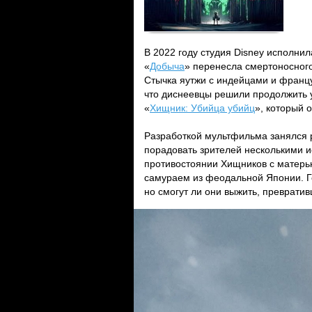
В 2022 году студия Disney исполни
«
Добыча
» перенесла смертоносного
Стычка яутжи с индейцами и францу
что диснеевцы решили продолжить 
«
Хищник: Убийца убийц
», который 
Разработкой мультфильма занялся 
порадовать зрителей несколькими и
противостоянии Хищников с матерью
самураем из феодальной Японии. Ге
но смогут ли они выжить, превратив