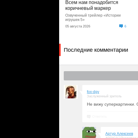
Всем нам понадобится
коричневый маркер
Озвученный трейлер «Истории
игрушек 5»
05 августа 2026
6
Последние комментарии
fox-dgv
Заслуженный зритель
Не вижу суперкартинки. 
Ответить
Артур Алексеев