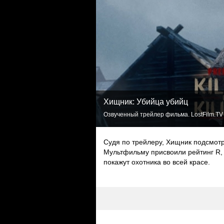
Хищник: Убийца убийц
Озвученный трейлер фильма. LostFilm.TV
Судя по трейлеру, Хищник подсмотр
Мультфильму присвоили рейтинг R, 
покажут охотника во всей красе.