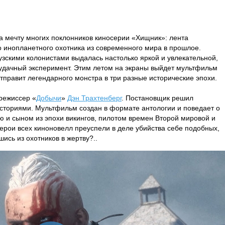
ла мечту многих поклонников киносерии «Хищник»: лента
 инопланетного охотника из современного мира в прошлое.
зскими колонистами выдалась настолько яркой и увлекательной,
удачный эксперимент. Этим летом на экраны выйдет мультфильм
отправит легендарного монстра в три разные исторические эпохи.
режиссер «
Добычи
»
Дэн Трахтенберг
. Постановщик решил
сториями. Мультфильм создан в формате антологии и поведает о
 и сыном из эпохи викингов, пилотом времен Второй мировой и
рои всех киноновелл преуспели в деле убийства себе подобных,
шись из охотников в жертву?..