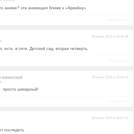
й зритель
это аниме? эта анимация ближе к «Аркейну»
Пожаловаться
09 июня 2025 в 00:40:38
ль
, есть в сети. Детский сад, вторая четверть.
Пожаловаться
на
комментарий
09 июня 2025 в 19:09:14
ль
т просто шикарный!
Пожаловаться
09 июня 2025 в 00:01:45
ет поглядеть