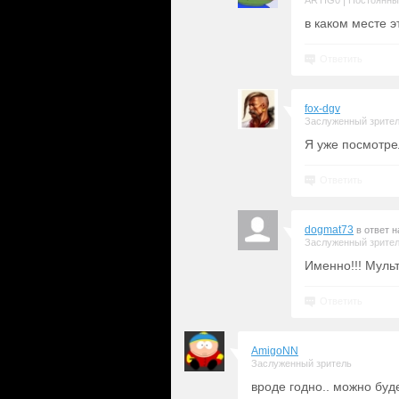
|
ARTIG0
Постоянны
в каком месте 
Ответить
fox-dgv
Заслуженный зрите
Я уже посмотрел
Ответить
dogmat73
в ответ 
Заслуженный зрите
Именно!!! Муль
Ответить
AmigoNN
Заслуженный зритель
вроде годно.. можно буд