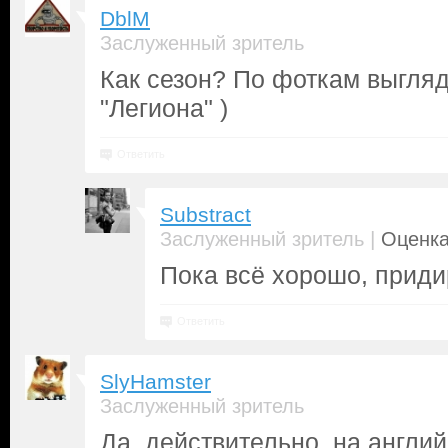
DblM
Заслуженный зритель
Как сезон? По фоткам выгля
"Легиона" )
Ответить
Substract
|
Заслуженный зритель
Оценка
Пока всё хорошо, приди
Ответить
SlyHamster
Заслуженный зритель
Да, действительно, на англий