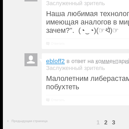
Заслуженный зритель
Наша любимая технолог
имеющая аналогов в мир
зачем?". (⁠◔⁠‿⁠◔⁠)(☞ᐛ)☞
Ответить
ebloff2
в ответ на
комментари
Заслуженный зритель
Малолетним либерастам
побухтеть
Ответить
Предыдущая страница
1
2
3