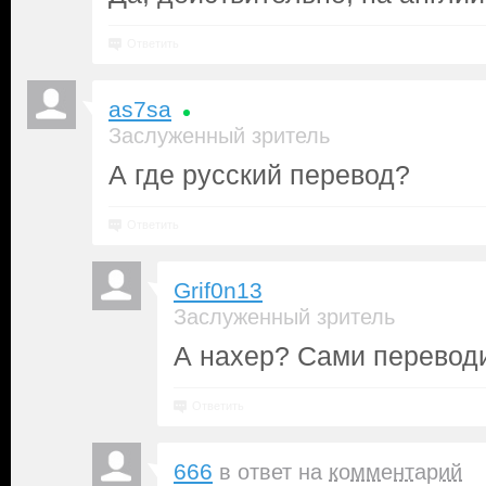
Ответить
as7sa
Заслуженный зритель
А где русский перевод?
Ответить
Grif0n13
Заслуженный зритель
А нахер? Сами переводи
Ответить
666
в ответ на
комментарий