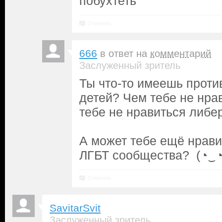
побухтеть
Ответить
666
в ответ на
комментарий
Заслуженный зритель
Ты что-то имеешь проти
детей? Чем тебе не нра
тебе не нравиться либе
А может тебе ещё нрави
ЛГБТ сообщества? (⁠◔⁠‿⁠
Ответить
SavitarSvit
Заслуженный зритель