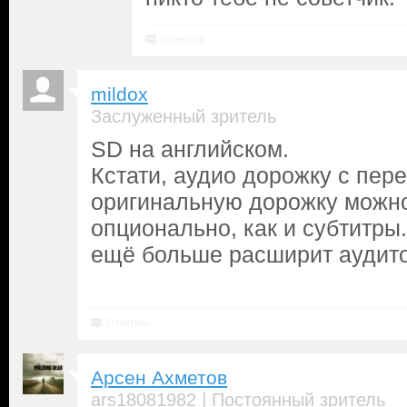
Ответить
mildox
Заслуженный зритель
SD на английском.
Кстати, аудио дорожку с пер
оригинальную дорожку можн
опционально, как и субтитры. К
ещё больше расширит аудит
Ответить
Арсен Ахметов
|
ars18081982
Постоянный зритель