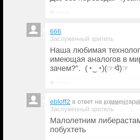
Ответить
666
Заслуженный зритель
Наша любимая технолог
имеющая аналогов в мир
зачем?". (⁠◔⁠‿⁠◔⁠)(☞ᐛ)☞
Ответить
ebloff2
в ответ на
комментари
Заслуженный зритель
Малолетним либерастам
побухтеть