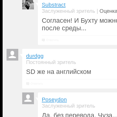
Substract
|
Заслуженный зритель
Оценка
Согласен! И Бухту можно
после среды...
Ответить
durdgg
Постоянный зритель
SD же на английском
Ответить
Poseydon
Заслуженный зритель
Да, без перевода. Чуза..