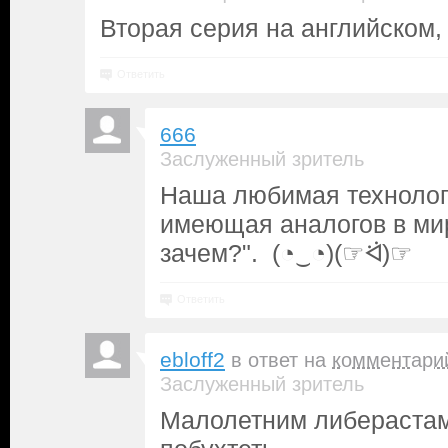
Вторая серия на английском, 
Ответить
666
Заслуженный зритель
Наша любимая технолог
имеющая аналогов в мир
зачем?". (⁠◔⁠‿⁠◔⁠)(☞ᐛ)☞
Ответить
ebloff2
в ответ на
комментари
Заслуженный зритель
Малолетним либерастам