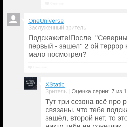
Ответить
OneUniverse
Заслуженный зритель
Подскажите!После "Северны
первый - зашел" 2 ой террор 
мало посмотрел?
Ответить
XStatic
|
Зритель
Оценка серии: 7 из 
Тут три сезона всё про 
связаны, что тебе подс
зашёл, второй нет, то эт
никто тебе не советчик.