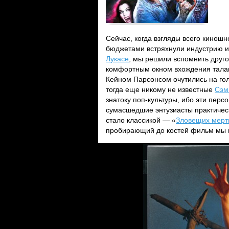
Сейчас, когда взгляды всего кинош
бюджетами встряхнули индустрию и з
Лукасе
, мы решили вспомнить друго
комфортным окном вхождения талан
Кейном Парсонсом очутились на гол
тогда еще никому не известные
Сэм
знатоку поп-культуры, ибо эти перс
сумасшедшие энтузиасты практическ
стало классикой — «
Зловещих мерт
пробирающий до костей фильм мы пр