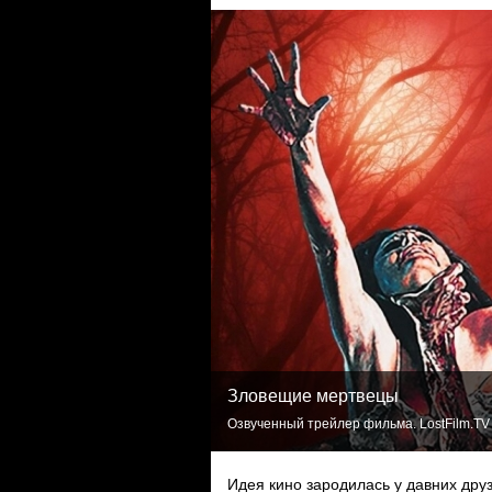
Зловещие мертвецы
Озвученный трейлер фильма. LostFilm.TV
Идея кино зародилась у давних дру