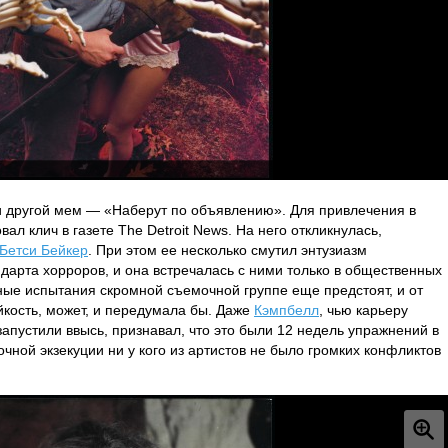
к и другой мем — «Наберут по объявлению». Для привлечения в
ал клич в газете The Detroit News. На него откликнулась,
Бетси Бейкер
. При этом ее несколько смутил энтузиазм
дарта хорроров, и она встречалась с ними только в общественных
вные испытания скромной съемочной группе еще предстоят, и от
йкость, может, и передумала бы. Даже
Кэмпбелл
, чью карьеру
запустили ввысь, признавал, что это были 12 недель упражнений в
чной экзекуции ни у кого из артистов не было громких конфликтов