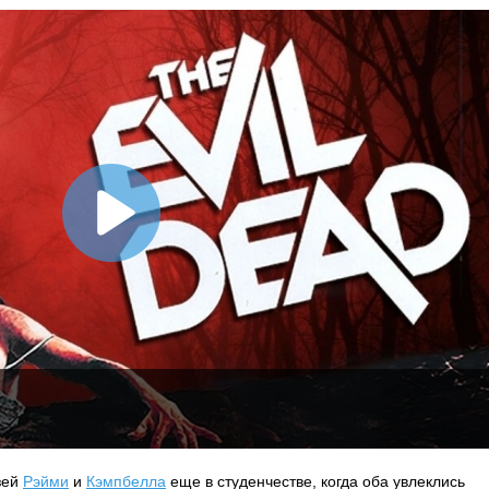
зей
Рэйми
и
Кэмпбелла
еще в студенчестве, когда оба увлеклись