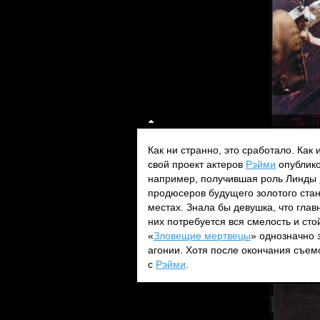
Как ни странно, это сработало. Ка
свой проект актеров
Рэйми
опубликов
например, получившая роль Линды
продюсеров будущего золотого стан
местах. Знала бы девушка, что гла
них потребуется вся смелость и сто
«
Зловещие мертвецы
» однозначно 
агонии. Хотя после окончания съемо
с
Рэйми
.