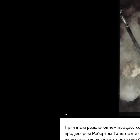
Приятным развлечением процесс со
продюсером Робертом Тапертом и с
спартанскими условиями. Не имея 