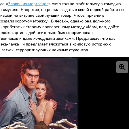
до «
Зловещих мертвецов
» снял только любительскую комедию
не смутило. Напротив, он решил выдать в своей первой работе все,
оживший на витрине свой лучший товар. Чтобы привлечь
оздали короткометражку «В лесах», однако она должного
ь прибегать к старому проверенному методу «Мам, пап, дайте
 бюджет картины действительно был сформирован
венников и даже холодными звонками. Представьте, что вас
ка-паука» и предлагает вложиться в криповую историю о
 ветках, терроризирующих наивных студентов.