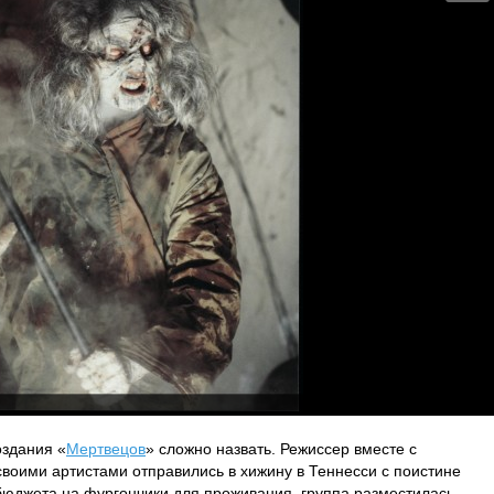
здания «
Мертвецов
» сложно назвать. Режиссер вместе с
воими артистами отправились в хижину в Теннесси с поистине
бюджета на фургончики для проживания, группа разместилась