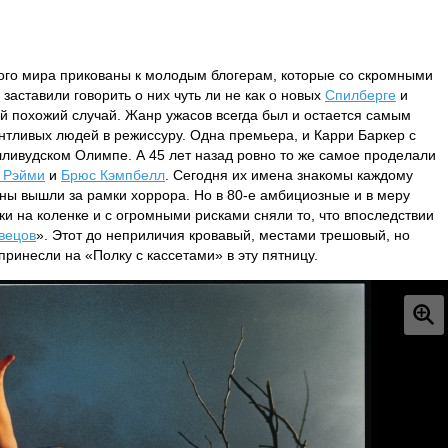
ного мира прикованы к молодым блогерам, которые со скромными
аставили говорить о них чуть ли не как о новых
Спилберге
и
й похожий случай. Жанр ужасов всегда был и остается самым
тливых людей в режиссуру. Одна премьера, и Карри Баркер с
ливудском Олимпе. А 45 лет назад ровно то же самое проделали
 Рэйми
и
Брюс Кэмпбелл
. Сегодня их имена знакомы каждому
оны вышли за рамки хоррора. Но в 80-е амбициозные и в меру
и на коленке и с огромными рисками сняли то, что впоследствии
вецов
». Этот до неприличия кровавый, местами трешовый, но
инесли на «Полку с кассетами» в эту пятницу.