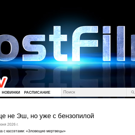
НОВИНКИ
РАСПИСАНИЕ
е не Эш, но уже с бензопилой
юня 2026 г.
а с кассетами: «Зловещие мертвецы»