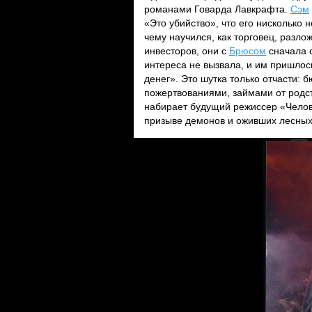
романами Говарда Лавкрафта.
Сэм
«Это убийство», что его нисколько 
чему научился, как торговец, разл
инвесторов, они с
Брюсом
сначала с
интереса не вызвала, и им пришлос
денег». Это шутка только отчасти:
пожертвованиями, займами от родст
набирает будущий режиссер «Челове
призыве демонов и оживших лесных