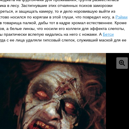
ка в лесу. Застигнувшие этих отчаянных психов заморозки
греться, и защищать камеру, то и дело норовившую выйти из
тово носился по корягам в этой глуши, что повредил ногу, а
Рэйми
 в товарища палкой, дабы тот в кадре хромал естественнее. Кроме
ов, а белые линзы, что носили его коллеги для эффекта слепоты,
ры практически вслепую кидались на него с ножами. А
Бетси
гда с ее лица удаляли гипсовый слепок, служивший маской для ее